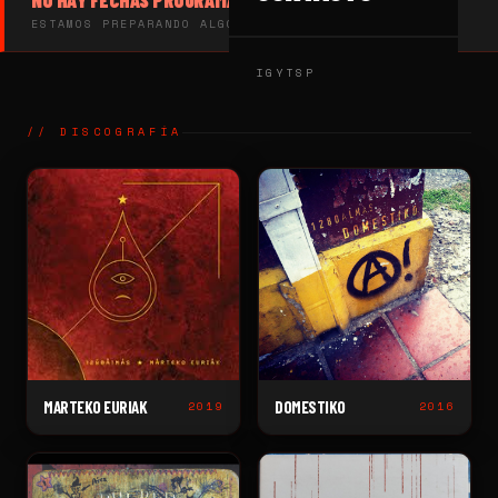
NO HAY FECHAS PROGRAMADAS
ESTAMOS PREPARANDO ALGO. VUELVE PRONTO.
IG
YT
SP
// DISCOGRAFÍA
MARTEKO EURIAK
DOMESTIKO
2019
2016