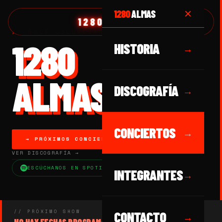
1280
ALMAS
✕
1280 ALMAS
// ROCK COLOMBIANO DESDE 1989
1280
HISTORIA
→
ALMAS
DISCOGRAFÍA
→
CONCIERTOS
→
→ PRÓXIMOS CONCIERTOS
VER DISCOGRAFÍA →
ESCÚCHANOS EN SPOTIFY
INTEGRANTES
→
// PRÓXIMO SHOW
CONTACTO
→