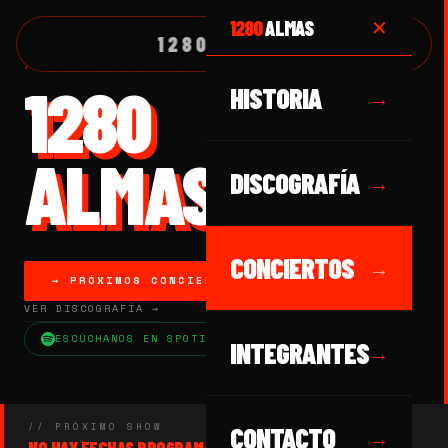
1280
ALMAS
✕
1280 ALMAS
// ROCK COLOMBIANO DESDE 1989
1280
HISTORIA
→
ALMAS
DISCOGRAFÍA
→
CONCIERTOS
→
→ PRÓXIMOS CONCIERTOS
VER DISCOGRAFÍA →
ESCÚCHANOS EN SPOTIFY
INTEGRANTES
→
// PRÓXIMO SHOW
CONTACTO
→