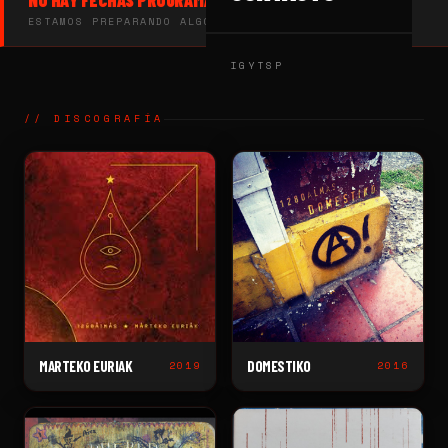
NO HAY FECHAS PROGRAMADAS
ESTAMOS PREPARANDO ALGO. VUELVE PRONTO.
IG
YT
SP
// DISCOGRAFÍA
MARTEKO EURIAK
DOMESTIKO
2019
2016