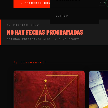
VER DISCOGRAFÍA →
→ PRÓXIMOS CONCIERTOS
IG
YT
SP
// PRÓXIMO SHOW
NO HAY FECHAS PROGRAMADAS
ESTAMOS PREPARANDO ALGO. VUELVE PRONTO.
// DISCOGRAFÍA