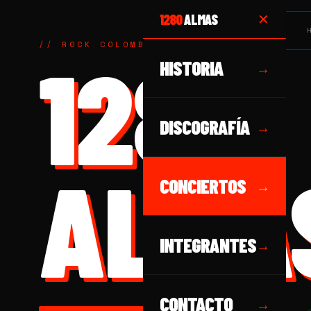
1280
ALMAS
✕
// ROCK COLOMBIANO DESDE 1989
1280
HISTORIA
→
DISCOGRAFÍA
→
ALMA
CONCIERTOS
→
INTEGRANTES
→
CONTACTO
→