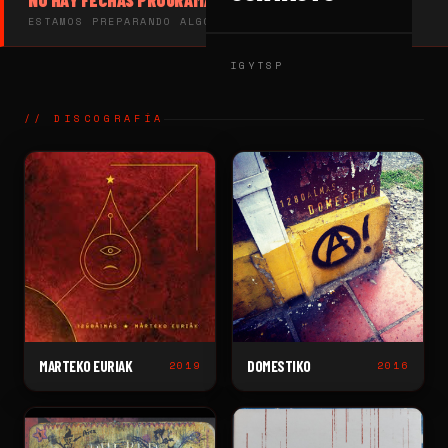
NO HAY FECHAS PROGRAMADAS
ESTAMOS PREPARANDO ALGO. VUELVE PRONTO.
IG
YT
SP
// DISCOGRAFÍA
MARTEKO EURIAK
DOMESTIKO
2019
2016