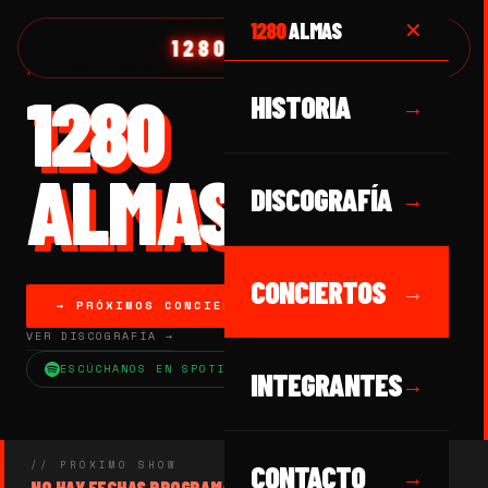
1280
ALMAS
✕
1280 ALMAS
// ROCK COLOMBIANO DESDE 1989
1280
HISTORIA
→
ALMAS
DISCOGRAFÍA
→
CONCIERTOS
→
→ PRÓXIMOS CONCIERTOS
VER DISCOGRAFÍA →
ESCÚCHANOS EN SPOTIFY
INTEGRANTES
→
// PRÓXIMO SHOW
CONTACTO
→