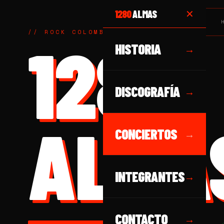
1280
ALMAS
✕
// ROCK COLOMBIANO DESDE 1989
1280
HISTORIA
→
DISCOGRAFÍA
→
ALMA
CONCIERTOS
→
INTEGRANTES
→
CONTACTO
→