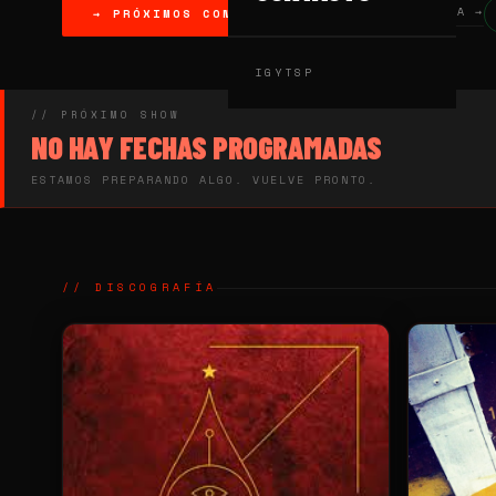
VER DISCOGRAFÍA →
→ PRÓXIMOS CONCIERTOS
IG
YT
SP
// PRÓXIMO SHOW
NO HAY FECHAS PROGRAMADAS
ESTAMOS PREPARANDO ALGO. VUELVE PRONTO.
// DISCOGRAFÍA